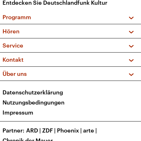
Entdecken Sie Deutschlandfunk Kultur
Programm
Vorschau und Rückschau
Hören
Sendungen und Podcasts
Livestream
Service
Musikliste
Frequenzen (UKW + DAB+)
FAQ
Kontakt
Kakadu – Das Kinderprogramm
Apps
Archiv
Hörerservice
Über uns
Newsletter
Social Media
Deutschlandradio
RSS
Datenschutzerklärung
Presse
Veranstaltungen
Nutzungsbedingungen
Karriere
Impressum
Transparenz
Korrekturen und Richtigstellungen
Partner
ARD
|
ZDF
|
Phoenix
|
arte
|
Barrierefreiheit
Chronik der Mauer