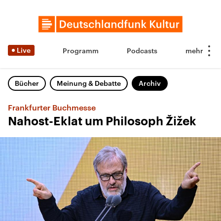
Live
Programm
Podcasts
Bücher
Meinung & Debatte
Archiv
Frankfurter Buchmesse
Nahost-Eklat um Philosoph Žižek