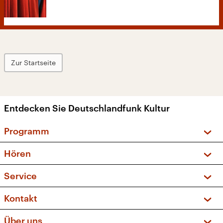
Zur Startseite
Entdecken Sie Deutschlandfunk Kultur
Programm
Vorschau und Rückschau
Hören
Sendungen und Podcasts
Livestream
Service
Musikliste
Frequenzen (UKW + DAB+)
FAQ
Kontakt
Kakadu – Das Kinderprogramm
Apps
Archiv
Hörerservice
Über uns