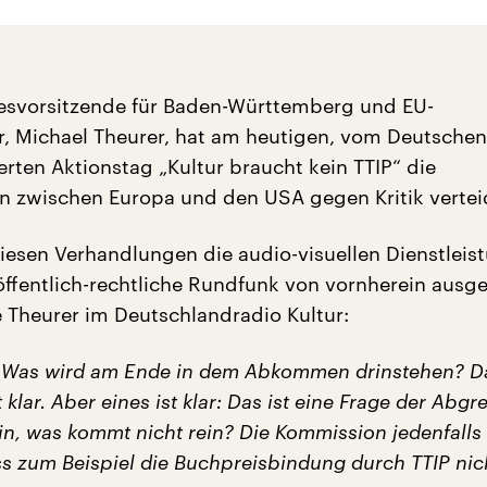
esvorsitzende für Baden-Württemberg und EU-
r, Michael Theurer, hat am heutigen, vom Deutschen
iierten Aktionstag „Kultur braucht kein TTIP“ die
 zwischen Europa und den USA gegen Kritik vertei
diesen Verhandlungen die audio-visuellen Dienstleis
öffentlich-rechtliche Rundfunk von vornherein au
 Theurer im Deutschlandradio Kultur:
t: Was wird am Ende in dem Abkommen drinstehen? Da
 klar. Aber eines ist klar: Das ist eine Frage der Abg
n, was kommt nicht rein? Die Kommission jedenfalls
ass zum Beispiel die Buchpreisbindung durch TTIP nic