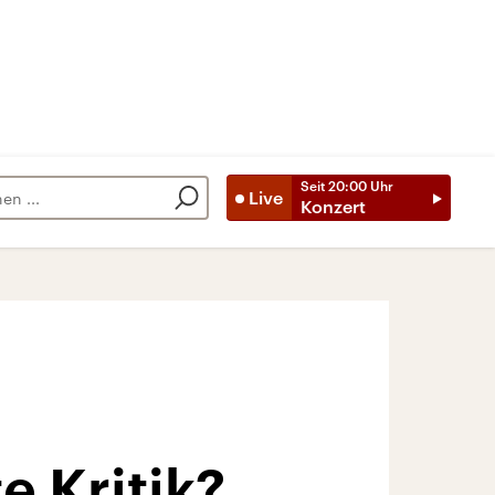
Seit
20:00
Uhr
Live
Konzert
 Kritik?