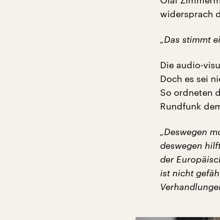
widersprach d
„Das stimmt ei
Die audio-vis
Doch es sei n
So ordneten d
Rundfunk dem
„Deswegen mus
deswegen hilf
der Europäisc
ist nicht gefä
Verhandlungen