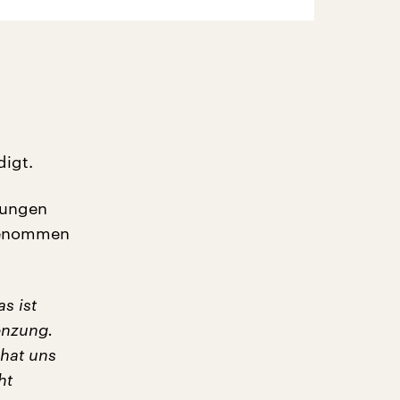
digt.
tungen
sgenommen
s ist
renzung.
 hat uns
ht