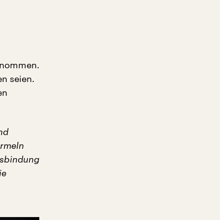
genommen.
n seien.
en
nd
ormeln
isbindung
ie