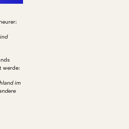
heurer:
sind
ands
t werde:
chland im
 andere