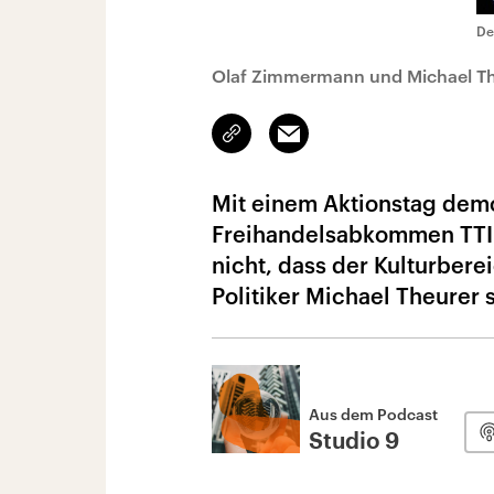
De
Olaf Zimmermann und Michael Th
Link
Email
kopieren/teilen
Mit einem Aktionstag demo
Freihandelsabkommen TTIP
nicht, dass der Kulturber
Politiker Michael Theurer 
Aus dem Podcast
Studio 9