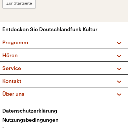
Zur Startseite
Entdecken Sie Deutschlandfunk Kultur
Programm
Vorschau und Rückschau
Hören
Sendungen und Podcasts
Livestream
Service
Musikliste
Frequenzen (UKW + DAB+)
FAQ
Kontakt
Kakadu – Das Kinderprogramm
Apps
Archiv
Hörerservice
Über uns
Newsletter
Social Media
Deutschlandradio
RSS
Datenschutzerklärung
Presse
Veranstaltungen
Nutzungsbedingungen
Karriere