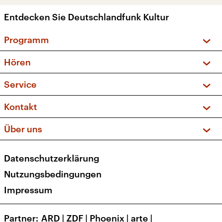
Entdecken Sie Deutschlandfunk Kultur
Programm
Vorschau und Rückschau
Hören
Sendungen und Podcasts
Livestream
Service
Musikliste
Frequenzen (UKW + DAB+)
FAQ
Kontakt
Kakadu – Das Kinderprogramm
Apps
Archiv
Hörerservice
Über uns
Newsletter
Social Media
Deutschlandradio
RSS
Datenschutzerklärung
Presse
Veranstaltungen
Nutzungsbedingungen
Karriere
Impressum
Transparenz
Korrekturen und Richtigstellungen
Partner
ARD
|
ZDF
|
Phoenix
|
arte
|