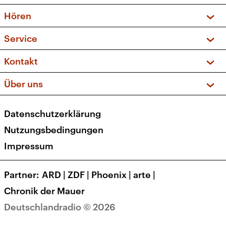
Vorschau und Rückschau
Hören
Sendungen und Podcasts
Livestream
Service
Musikliste
Frequenzen (UKW + DAB+)
FAQ
Kontakt
Kakadu – Das Kinderprogramm
Apps
Archiv
Hörerservice
Über uns
Newsletter
Social Media
Deutschlandradio
RSS
Datenschutzerklärung
Presse
Veranstaltungen
Nutzungsbedingungen
Karriere
Impressum
Transparenz
Korrekturen und Richtigstellungen
Partner
ARD
|
ZDF
|
Phoenix
|
arte
|
Barrierefreiheit
Chronik der Mauer
Deutschlandradio © 2026