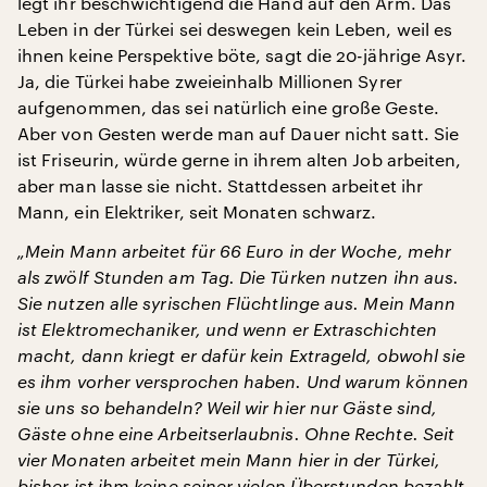
legt ihr beschwichtigend die Hand auf den Arm. Das
Leben in der Türkei sei deswegen kein Leben, weil es
ihnen keine Perspektive böte, sagt die 20-jährige Asyr.
Ja, die Türkei habe zweieinhalb Millionen Syrer
aufgenommen, das sei natürlich eine große Geste.
Aber von Gesten werde man auf Dauer nicht satt. Sie
ist Friseurin, würde gerne in ihrem alten Job arbeiten,
aber man lasse sie nicht. Stattdessen arbeitet ihr
Mann, ein Elektriker, seit Monaten schwarz.
„Mein Mann arbeitet für 66 Euro in der Woche, mehr
als zwölf Stunden am Tag. Die Türken nutzen ihn aus.
Sie nutzen alle syrischen Flüchtlinge aus. Mein Mann
ist Elektromechaniker, und wenn er Extraschichten
macht, dann kriegt er dafür kein Extrageld, obwohl sie
es ihm vorher versprochen haben. Und warum können
sie uns so behandeln? Weil wir hier nur Gäste sind,
Gäste ohne eine Arbeitserlaubnis. Ohne Rechte. Seit
vier Monaten arbeitet mein Mann hier in der Türkei,
bisher ist ihm keine seiner vielen Überstunden bezahlt