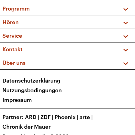
Programm
Vorschau und Rückschau
Hören
Sendungen und Podcasts
Livestream
Service
Musikliste
Frequenzen (UKW + DAB+)
FAQ
Kontakt
Kakadu – Das Kinderprogramm
Apps
Archiv
Hörerservice
Über uns
Newsletter
Social Media
Deutschlandradio
RSS
Datenschutzerklärung
Presse
Veranstaltungen
Nutzungsbedingungen
Karriere
Impressum
Transparenz
Korrekturen und Richtigstellungen
Partner
ARD
|
ZDF
|
Phoenix
|
arte
|
Barrierefreiheit
Chronik der Mauer