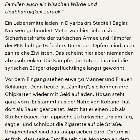
Familien auch ein bisschen Würde und
Unabhängigkeit zurück.“
Ein Lebensmittelladen in Diyarbakirs Stadteil Baglar.
Nur wenige hundert Meter von hier liefern sich
Sicherheitskräfte der türkischen Armee und Kämpfer
der PKK heftige Gefechte. Unter den Opfern sind auch
zahlreiche Zivilisten. Das scheint hier aber niemanden
abzuschrecken. Die Kämpfe, die Toten, das sind die
syrischen Bürgerkriegsflüchtlinge längst gewohnt.
Vor dem Eingang stehen etwa 30 Männer und Frauen
Schlange. Denn heute ist „Zahltag“, sie können ihre
Chipkarten wieder mit Geld aufladen. Hosan steht
ganz vorn. Er stammt aus der Nähe von Kobane, hat
dort als Bauer gearbeitet. Jetzt hat er einen Job als
Straßenbauer. Für läppische 20 türkische Lira am Tag,
sagt er und schnippt die Zigarette auf die Straße.
Umgerechnet sind das knapp sieben Euro. Darum ist
er froh, dass seine Familie seit drei Monaten an dem