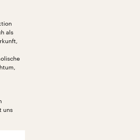
ktion
ch als
kunft,
olische
chtum,
n
t uns