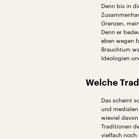
Denn bis in d
Zusammenhang
Grenzen, meint
Denn er bedeu
eben wegen fa
Brauchtum war
Ideologien un
Welche Trad
Das scheint s
und medialen 
wieviel davon
Traditionen d
vielfach noch