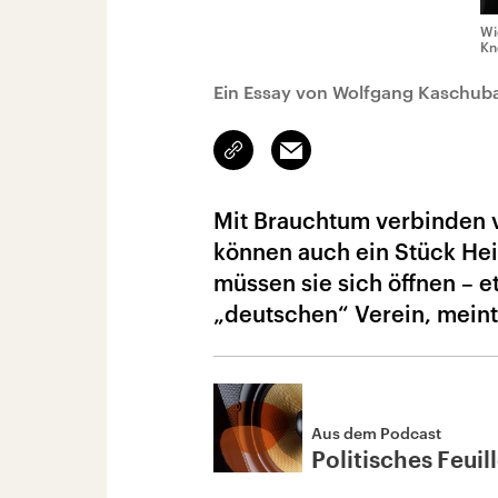
Wi
Kn
Ein Essay von Wolfgang Kaschub
Link
Email
kopieren/teilen
Mit Brauchtum verbinden v
können auch ein Stück Heim
müssen sie sich öffnen – 
„deutschen“ Verein, mein
Aus dem Podcast
Politisches Feuil