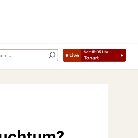
Seit
15:05
Uhr
Live
Tonart
auchtum?