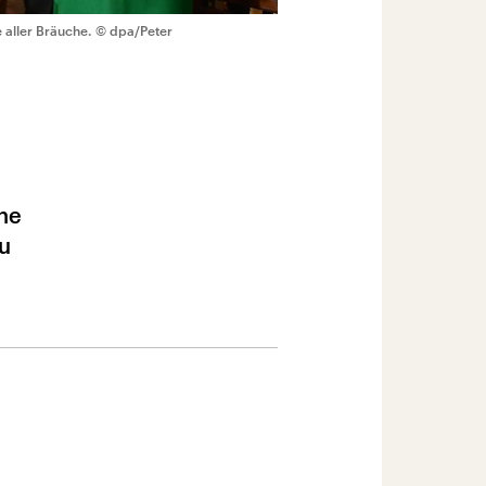
 aller Bräuche.
© dpa/Peter
he
zu