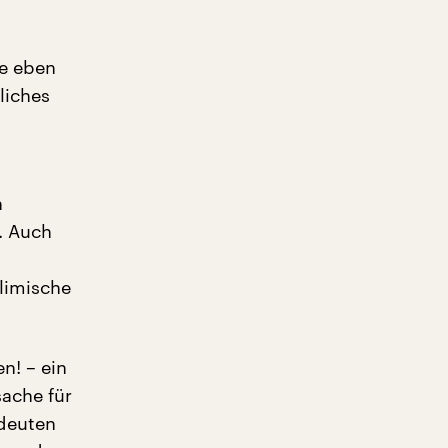
le eben
liches
n
. Auch
limische
n! – ein
sache für
edeuten