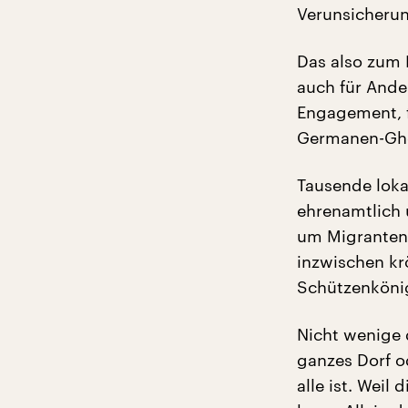
Verunsicheru
Das also zum 
auch für Ander
Engagement, f
Germanen-Ghe
Tausende loka
ehrenamtlich 
um Migranten
inzwischen k
Schützenköni
Nicht wenige 
ganzes Dorf o
alle ist. Weil