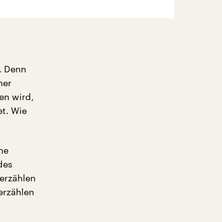
l. Denn
ner
en wird,
t. Wie
ine
des
 erzählen
erzählen