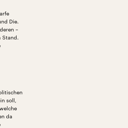
arfe
und Die.
nderen –
m Stand.
e
litischen
n soll,
 welche
en da
e