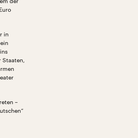
lem der
 Euro
r in
ein
ins
 Staaten,
formen
eater
reten –
eutschen“