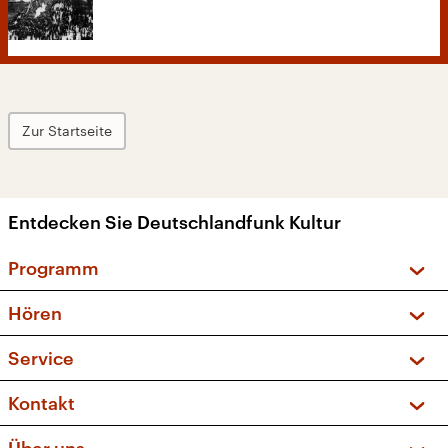
Zur Startseite
Entdecken Sie Deutschlandfunk Kultur
Programm
Vorschau und Rückschau
Hören
Sendungen und Podcasts
Livestream
Service
Musikliste
Frequenzen (UKW + DAB+)
FAQ
Kontakt
Kakadu – Das Kinderprogramm
Apps
Archiv
Hörerservice