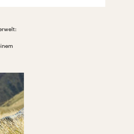
erwelt:
einem