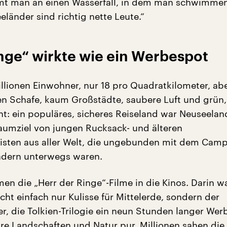
t man an einen Wasserfall, in dem man schwimmen
länder sind richtig nette Leute.“
nge“ wirkte wie ein Werbespot
illionen Einwohner, nur 18 pro Quadratkilometer, ab
nen Schafe, kaum Großstädte, saubere Luft und grün,
ht: ein populäres, sicheres Reiseland war Neuseela
aumziel von jungen Rucksack- und älteren
risten aus aller Welt, die ungebunden mit dem Cam
dern unterwegs waren.
en die „Herr der Ringe“-Filme in die Kinos. Darin w
ht einfach nur Kulisse für Mittelerde, sondern der
er, die Tolkien-Trilogie ein neun Stunden langer We
äre Landschaften und Natur pur. Millionen sahen die 