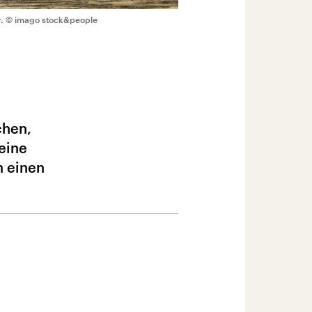
.
© imago stock&people
chen,
eine
n einen