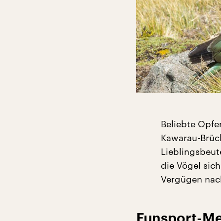
Beliebte Opfe
Kawarau-Brück
Lieblingsbeu
die Vögel sic
Vergügen nac
Funsport-Me