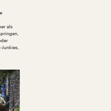
e
er als
springen,
oder
-Junkies,