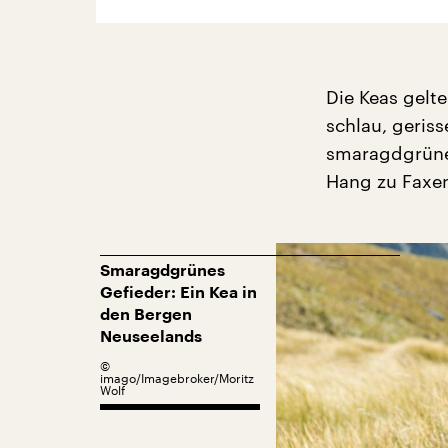
Die Keas gelte
schlau, geris
smaragdgrüne
Hang zu Faxe
Smaragdgrünes
Gefieder: Ein Kea in
den Bergen
Neuseelands
©
imago/Imagebroker/Moritz
Wolf