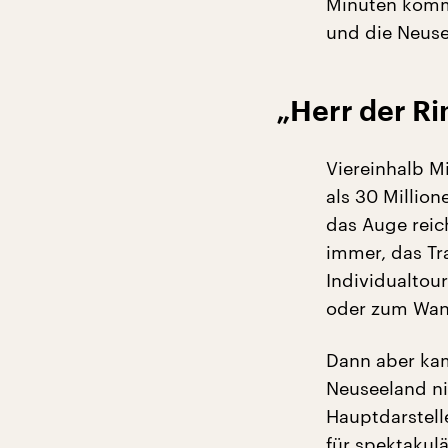
Minuten komm
und die Neusee
„Herr der Ri
Viereinhalb M
als 30 Millio
das Auge reic
immer, das Tr
Individualtou
oder zum Wan
Dann aber kam
Neuseeland nic
Hauptdarstell
für spektakul