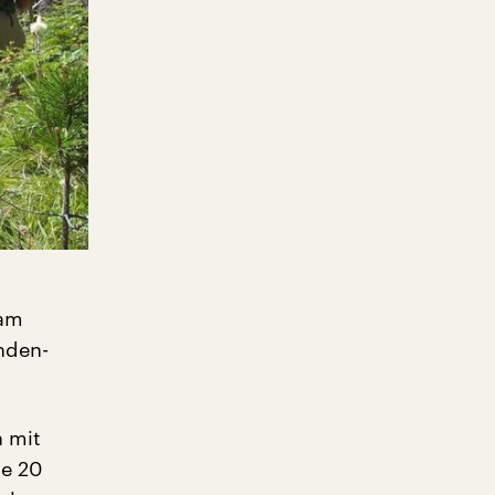
dam
nden-
n mit
le 20