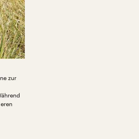
rne zur
Während
deren