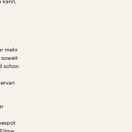
 kann,
er mehr
 soweit
nd schon
pervan
ar
rbespot
Filme,