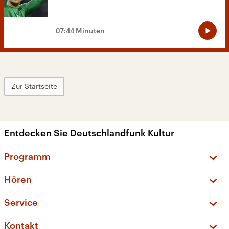
07:44 Minuten
Zur Startseite
Entdecken Sie Deutschlandfunk Kultur
Programm
Vorschau und Rückschau
Hören
Sendungen und Podcasts
Livestream
Service
Musikliste
Frequenzen (UKW + DAB+)
FAQ
Kontakt
Kakadu – Das Kinderprogramm