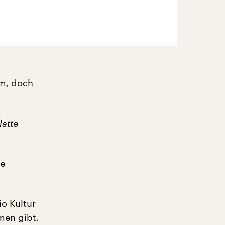
em, doch
latte
te
io Kultur
men gibt.