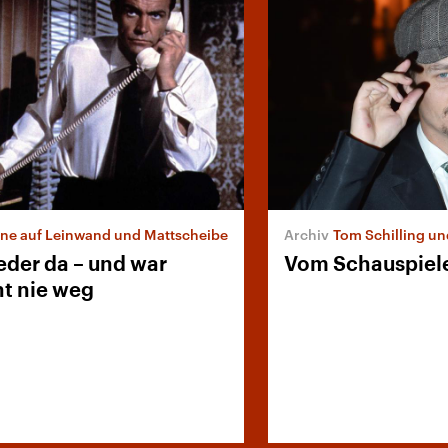
ne auf Leinwand und Mattscheibe
Tom Schilling und se
ieder da – und war
Vom Schauspiel
ht nie weg