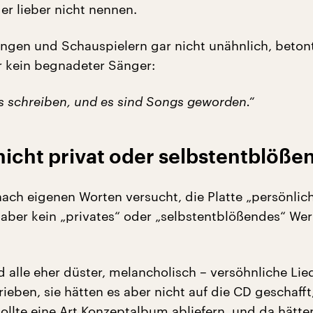
er lieber nicht nennen.
ingen und Schauspielern gar nicht unähnlich, betont
er kein begnadeter Sänger:
as schreiben, und es sind Songs geworden.“
nicht privat oder selbstentblöße
nach eigenen Worten versucht, die Platte „persönlic
 aber kein „privates“ oder „selbstentblößendes“ We
d alle eher düster, melancholisch – versöhnliche Lie
ieben, sie hätten es aber nicht auf die CD geschafft
wollte eine Art Konzeptalbum abliefern, und da hätte