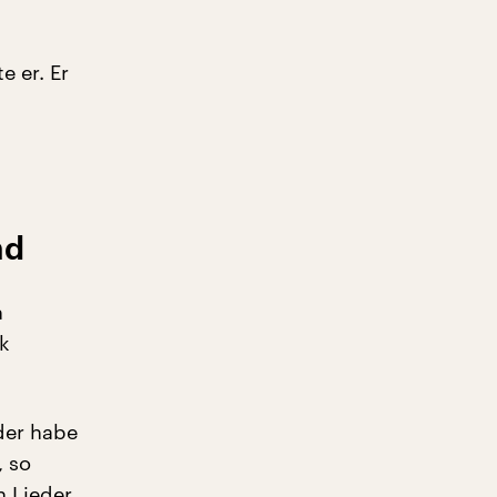
e er. Er
nd
h
rk
der habe
, so
n Lieder