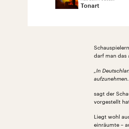
Tonart
Schauspielern
darf man das 
„In Deutschlan
aufzunehmen. D
sagt der Schau
vorgestellt ha
Liegt wohl au
einräumte – a