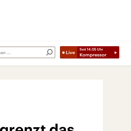
Seit
14:05
Uhr
Live
Kompressor
grenzt das