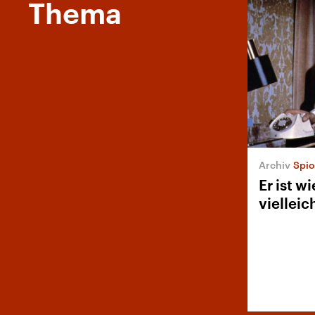
Thema
Spio
Er ist w
vielleic