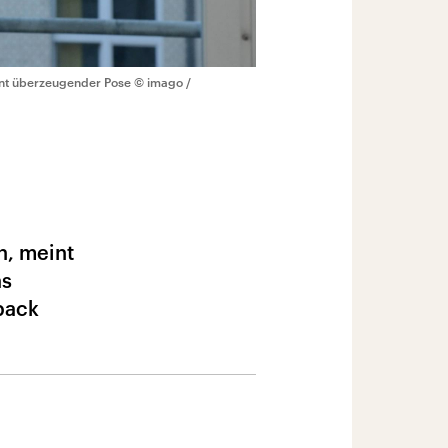
ohnt überzeugender Pose
© imago /
n, meint
as
back