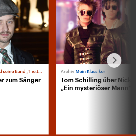
ine Band „The Jazz Kids“
Mein Klassiker
er zum Sänger
Tom Schilling über Nick 
„Ein mysteriöser Mann“