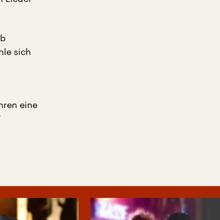
ob
hle sich
hren eine
“