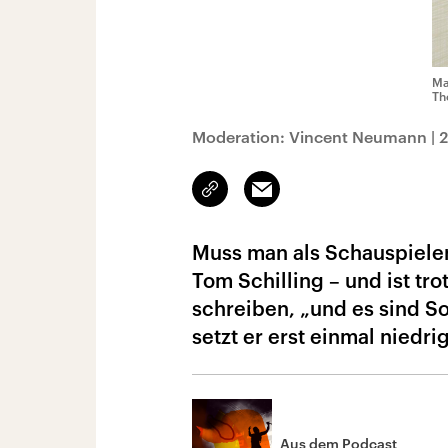
Ma
Th
Moderation: Vincent Neumann
|
2
Link
Email
kopieren/teilen
Muss man als Schauspieler
Tom Schilling – und ist tr
schreiben, „und es sind 
setzt er erst einmal niedrig
Aus dem Podcast