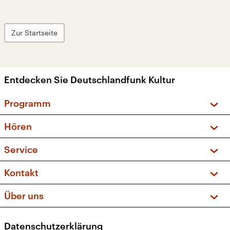
Zur Startseite
Entdecken Sie Deutschlandfunk Kultur
Programm
Vorschau und Rückschau
Hören
Sendungen und Podcasts
Livestream
Service
Musikliste
Frequenzen (UKW + DAB+)
FAQ
Kontakt
Kakadu – Das Kinderprogramm
Apps
Archiv
Hörerservice
Über uns
Newsletter
Social Media
Deutschlandradio
RSS
Datenschutzerklärung