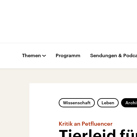
Themen
Programm
Sendungen & Podca
Wissenschaft
Leben
Archi
Kritik an Petfluencer
Tierleid f