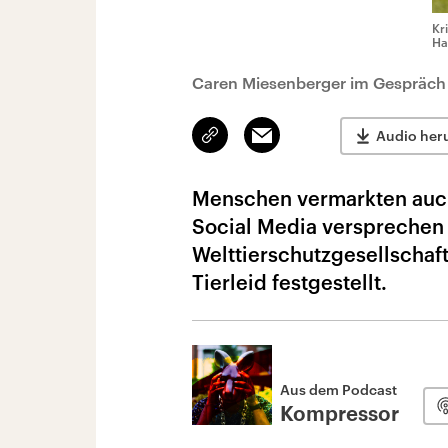
Kr
Ha
Caren Miesenberger im Gespräch
Link
Email
Audio her
kopieren/teilen
Menschen vermarkten auch 
Social Media versprechen v
Welttierschutzgesellschaf
Tierleid festgestellt.
Aus dem Podcast
Kompressor