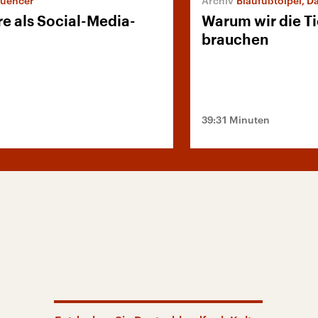
luencer
Blaufußtölpel, D
re als Social-Media-
Warum wir die Ti
brauchen
39:31 Minuten