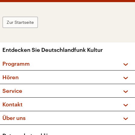
Zur Startseite
Entdecken Sie Deutschlandfunk Kultur
Programm
Vorschau und Rückschau
Hören
Sendungen und Podcasts
Livestream
Service
Musikliste
Frequenzen (UKW + DAB+)
FAQ
Kontakt
Kakadu – Das Kinderprogramm
Apps
Archiv
Hörerservice
Über uns
Newsletter
Social Media
Deutschlandradio
RSS