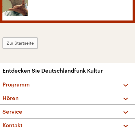
Zur Startseite
Entdecken Sie Deutschlandfunk Kultur
Programm
Vorschau und Rückschau
Hören
Sendungen und Podcasts
Livestream
Service
Musikliste
Frequenzen (UKW + DAB+)
FAQ
Kontakt
Kakadu – Das Kinderprogramm
Apps
Archiv