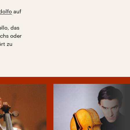
dolfo
auf
llo, das
echs oder
rt zu