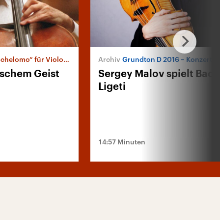
oncello und Orchester von Ernest Bloch
Grundton D 2016 – Konzert und Denkm
ischem Geist
Sergey Malov spielt Bac
Ligeti
14:57 Minuten