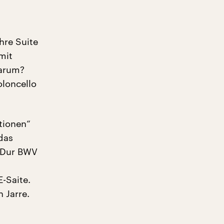
hre Suite
mit
Warum?
oloncello
ationen“
das
D-Dur BWV
E-Saite.
 Jarre.