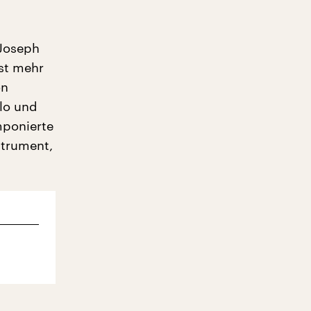
 Joseph
st mehr
on
lo und
mponierte
strument,