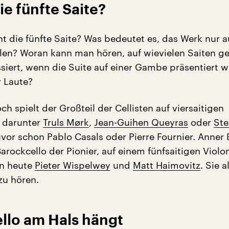
ie fünfte Saite?
t die fünfte Saite? Was bedeutet es, das Werk nur au
elen? Woran kann man hören, auf wievielen Saiten ge
siert, wenn die Suite auf einer Gambe präsentiert w
r Laute?
h spielt der Großteil der Cellisten auf viersaitigen
 darunter
Truls Mørk
,
Jean-Guihen Queyras
oder
Ste
uvor schon Pablo Casals oder Pierre Fournier. Anner
rockcello der Pionier, auf einem fünfsaitigen Violo
en heute
Pieter Wispelwey
und
Matt Haimovitz
. Sie a
zu hören.
llo am Hals hängt