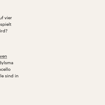
f vier
spielt
ird?
ven
 Bylsma
ncello
lle sind in