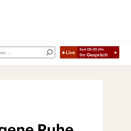
Seit
09:05
Uhr
Live
Im Gespräch
egene Ruhe