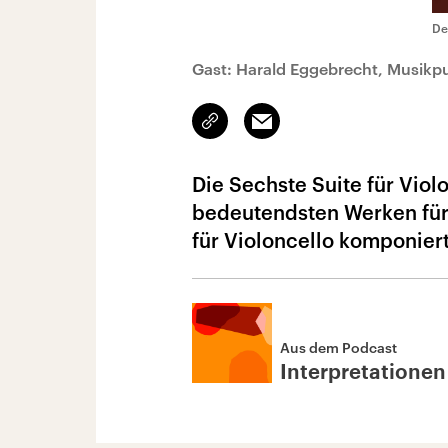
De
Gast: Harald Eggebrecht, Musikpub
Link
Email
kopieren/teilen
Die Sechste Suite für Viol
bedeutendsten Werken für d
für Violoncello komponier
Aus dem Podcast
Interpretationen