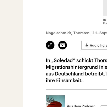
In
Ds
Nagelschmidt, Thorsten
|
11. Sep
Link
Email
Audio her
kopieren/teilen
In „Soledad“ schickt Thor
Migrationshintergrund in 
aus Deutschland betreibt. 
ihre Einsamkeit.
Aus dem Podcast