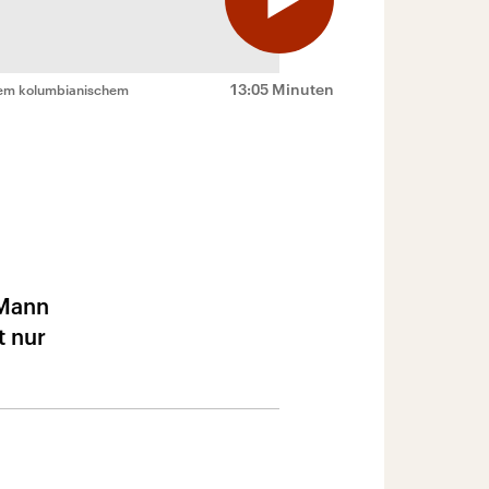
13:05 Minuten
inem kolumbianischem
 Mann
t nur