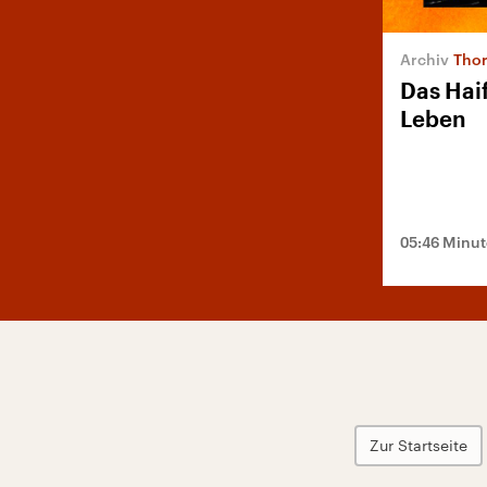
Thor
Das Hai
Leben
05:46 Minu
Zur Startseite