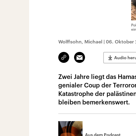
Po
ei
Wolffsohn, Michael
|
06. Oktober 
Link
Email
Audio her
kopieren/teilen
Zwei Jahre liegt das Hamas
genialer Coup der Terroro
Katastrophe der palästine
bleiben bemerkenswert.
Aus dem Podcast