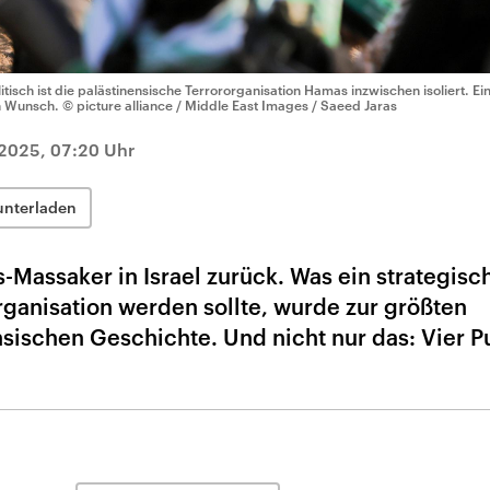
litisch ist die palästinensische Terrororganisation Hamas inzwischen isoliert. Ein
n Wunsch.
© picture alliance / Middle East Images / Saeed Jaras
2025, 07:20 Uhr
unterladen
-Massaker in Israel zurück. Was ein strategisc
rganisation werden sollte, wurde zur größten
nsischen Geschichte. Und nicht nur das: Vier P