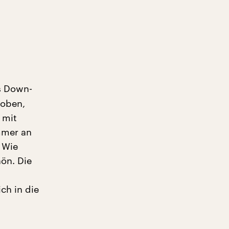
s Down-
hoben,
 mit
mmer an
 Wie
ön. Die
ch in die