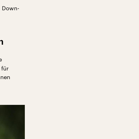
t Down-
n
e
 für
hnen