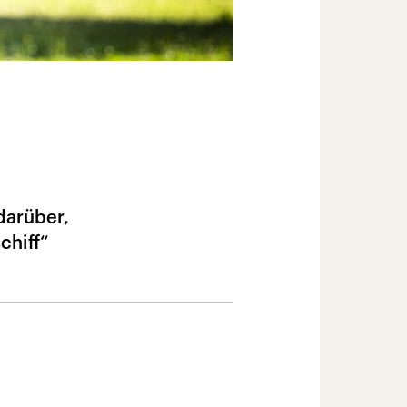
darüber,
chiff“