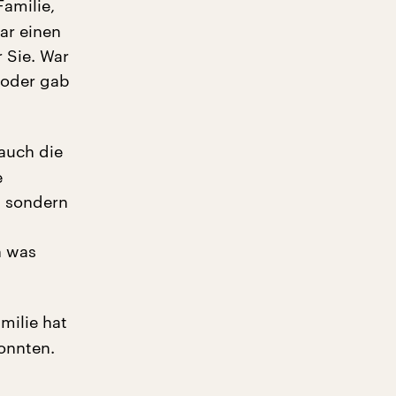
amilie,
ar einen
r Sie. War
 oder gab
 auch die
e
, sondern
h was
amilie hat
onnten.