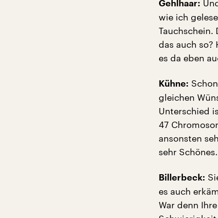
Und
Gehlhaar:
wie ich geles
Tauchschein. D
das auch so? 
es da eben au
Schon.
Kühne:
gleichen Wüns
Unterschied i
47 Chromosom
ansonsten seh
sehr Schönes.
Sie
Billerbeck:
es auch erkäm
War denn Ihre