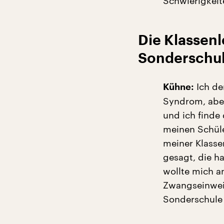
Schwierigkeit
Die Klassenl
Sonderschu
Ich de
Kühne:
Syndrom, abe
und ich finde
meinen Schüle
meiner Klasse
gesagt, die h
wollte mich a
Zwangseinweis
Sonderschule 