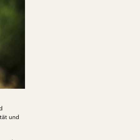
nd
tät und