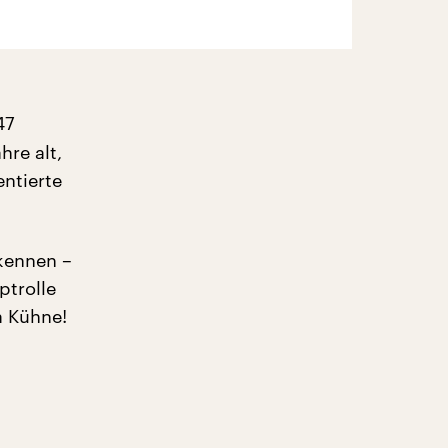
47
re alt,
entierte
 kennen –
ptrolle
a Kühne!