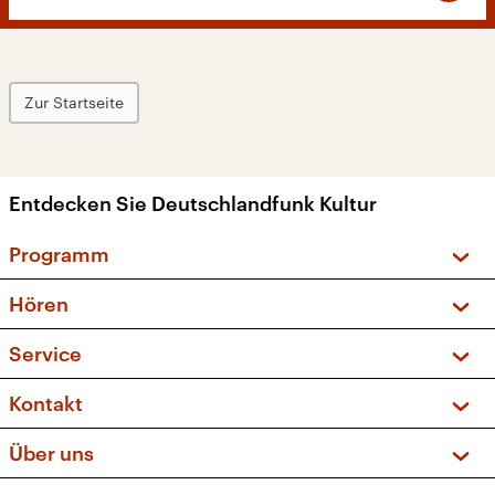
Zur Startseite
Entdecken Sie Deutschlandfunk Kultur
Programm
Vorschau und Rückschau
Hören
Sendungen und Podcasts
Livestream
Service
Musikliste
Frequenzen (UKW + DAB+)
FAQ
Kontakt
Kakadu – Das Kinderprogramm
Apps
Archiv
Hörerservice
Über uns
Newsletter
Social Media
Deutschlandradio