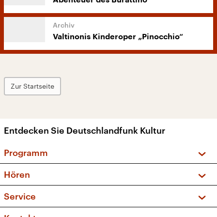
Abenteuer des Burattino
Valtinonis Kinderoper „Pinocchio“
Zur Startseite
Entdecken Sie Deutschlandfunk Kultur
Programm
Vorschau und Rückschau
Hören
Sendungen und Podcasts
Livestream
Service
Musikliste
Frequenzen (UKW + DAB+)
FAQ