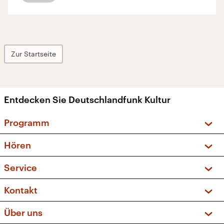
Zur Startseite
Entdecken Sie Deutschlandfunk Kultur
Programm
Vorschau und Rückschau
Hören
Sendungen und Podcasts
Livestream
Service
Musikliste
Frequenzen (UKW + DAB+)
FAQ
Kontakt
Kakadu – Das Kinderprogramm
Apps
Archiv
Hörerservice
Über uns
Newsletter