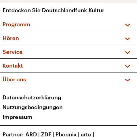
Entdecken Sie Deutschlandfunk Kultur
Programm
Vorschau und Rückschau
Hören
Sendungen und Podcasts
Livestream
Service
Musikliste
Frequenzen (UKW + DAB+)
FAQ
Kontakt
Kakadu – Das Kinderprogramm
Apps
Archiv
Hörerservice
Über uns
Newsletter
Social Media
Deutschlandradio
RSS
Datenschutzerklärung
Presse
Veranstaltungen
Nutzungsbedingungen
Karriere
Impressum
Transparenz
Korrekturen und Richtigstellungen
Partner
ARD
|
ZDF
|
Phoenix
|
arte
|