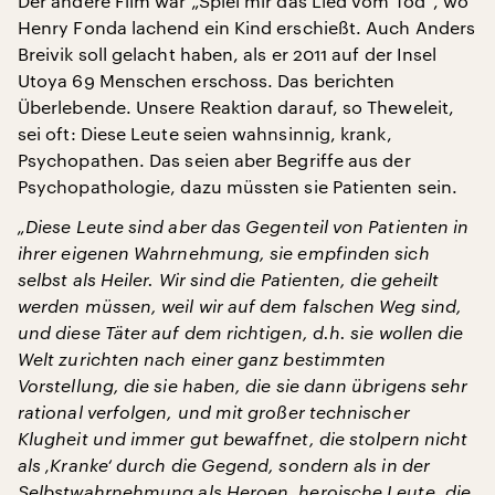
Der andere Film war „Spiel mir das Lied vom Tod“, wo
Henry Fonda lachend ein Kind erschießt. Auch Anders
Breivik soll gelacht haben, als er 2011 auf der Insel
Utoya 69 Menschen erschoss. Das berichten
Überlebende. Unsere Reaktion darauf, so Theweleit,
sei oft: Diese Leute seien wahnsinnig, krank,
Psychopathen. Das seien aber Begriffe aus der
Psychopathologie, dazu müssten sie Patienten sein.
„Diese Leute sind aber das Gegenteil von Patienten in
ihrer eigenen Wahrnehmung, sie empfinden sich
selbst als Heiler. Wir sind die Patienten, die geheilt
werden müssen, weil wir auf dem falschen Weg sind,
und diese Täter auf dem richtigen, d.h. sie wollen die
Welt zurichten nach einer ganz bestimmten
Vorstellung, die sie haben, die sie dann übrigens sehr
rational verfolgen, und mit großer technischer
Klugheit und immer gut bewaffnet, die stolpern nicht
als ‚Kranke‘ durch die Gegend, sondern als in der
Selbstwahrnehmung als Heroen, heroische Leute, die