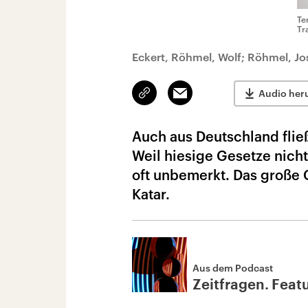
Te
Tr
Eckert, Röhmel, Wolf; Röhmel, Jos
Link
Email
Audio her
kopieren/teilen
Auch aus Deutschland fli
Weil hiesige Gesetze nich
oft unbemerkt. Das große 
Katar.
Aus dem Podcast
Zeitfragen. Feat