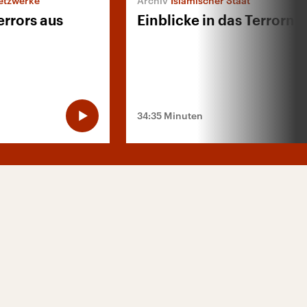
etzwerke
Islamischer Staat
rrors aus
Einblicke in das Terrorn
34:35 Minuten