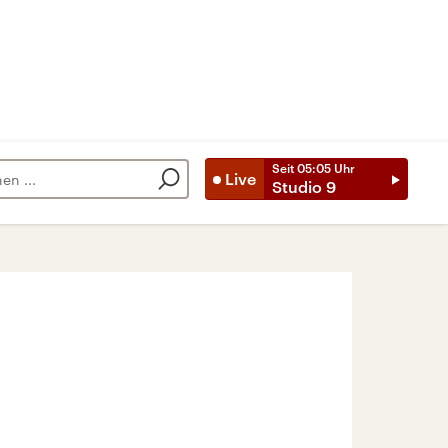
Seit
05:05
Uhr
Live
Studio 9