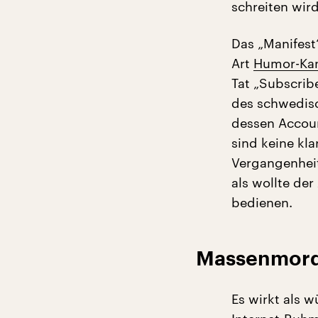
schreiten wird,
Das „Manifest
Art
Humor-Kan
Tat „Subscrib
des schwedisc
dessen Accoun
sind keine kl
Vergangenheit 
als wollte de
bedienen.
Massenmord
Es wirkt als