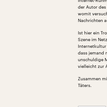
Internet-Ruhm
der Autor des
womit versuch
Nachrichten a
Ist hier ein T
Szene im Netz
Internetkultu
dass jemand m
unschuldige M
vielleicht zur
Zusammen m
Täters.