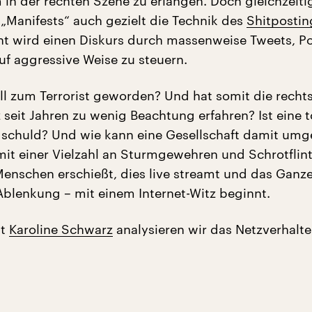
 in der rechten Szene zu erlangen. Doch gleichzeiti
 „Manifests“ auch gezielt die Technik des
Shitpostin
t wird einen Diskurs durch massenweise Tweets, P
uf aggressive Weise zu steuern.
roll zum Terrorist geworden? Und hat somit die recht
 seit Jahren zu wenig Beachtung erfahren? Ist eine 
r schuld? Und wie kann eine Gesellschaft damit umg
it einer Vielzahl an Sturmgewehren und Schrotflin
enschen erschießt, dies live streamt und das Ganze
 Ablenkung – mit einem Internet-Witz beginnt.
it
Karoline Schwarz
analysieren wir das Netzverhalt