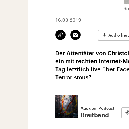
© 
16.03.2019
Link
Email
Audio her
kopieren/teilen
Der Attentäter von Christc
ein mit rechten Internet
Tag letztlich live über Fa
Terrorismus?
Aus dem Podcast
Breitband