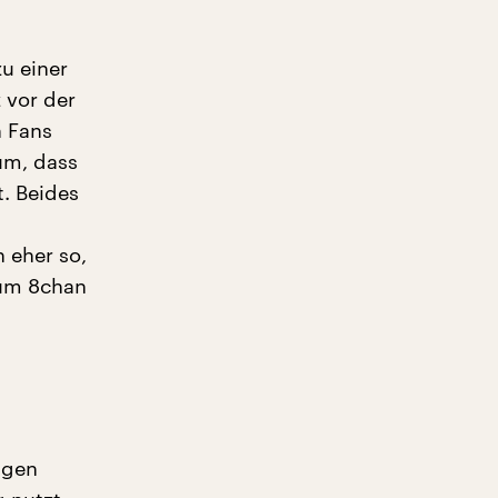
zu einer
z vor der
n Fans
um, dass
. Beides
h eher so,
rum 8chan
igen