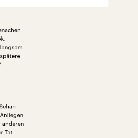
Menschen
ok,
u langsam
 spätere
?
 8chan
 Anliegen
d anderen
r Tat