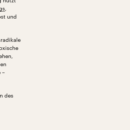
g nutzt
gs
,
ost und
sradikale
toxische
ehen,
ten
 –
en des