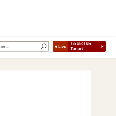
Seit
01:05
Uhr
Live
Tonart