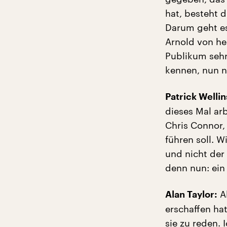
hat, besteht 
Darum geht es
Arnold von h
Publikum sehr 
kennen, nun ni
Patrick Wellin
dieses Mal arb
Chris Connor,
führen soll. W
und nicht der 
denn nun: ein 
Al
Alan Taylor:
erschaffen ha
sie zu reden. 