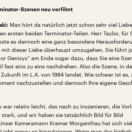
minator-Szenen neu verfilmt
Man hört da natürlich jetzt schon sehr viel Liebe
ski:
en ersten beiden Terminator-Teilen. Herr Taylor, für S
sste es dennoch eine ganz besondere Herausforder
 mit dieser Liebe überhaupt umzugehen. Sie führt ja
tor Genisys“ am Ende sogar dazu, dass Sie eine Sze
l fast eins zu eins nachdrehen. Also die Szene, in de
Zukunft im L.A. von 1984 landet. Wie schwer ist es, 
ment nachzustellen und dennoch Ihre eigene Gesch
 war relativ leicht, das nach zu inszenieren, die Vor
 stark, und wir haben sie tatsächlich Bild für Bild
 Unser Kameramann Kramer Morgenthau hat sich vie
 Licht genau so hinzukriegen. Wenn man das hinb