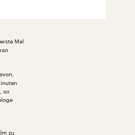
 erste Mal
aran
davon,
Minuten
, so
aloge
ilm zu