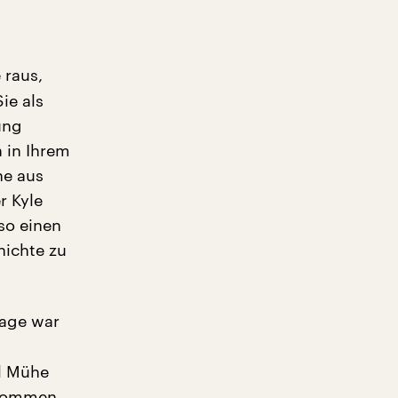
 raus,
ie als
ung
 in Ihrem
ne aus
r Kyle
so einen
ichte zu
lage war
l Mühe
ekommen