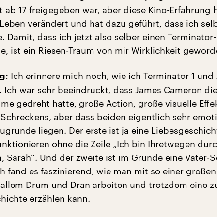
t ab 17 freigegeben war, aber diese Kino-Erfahrung 
 Leben verändert und hat dazu geführt, dass ich sel
 Damit, dass ich jetzt also selber einen Terminator
, ist ein Riesen-Traum von mir Wirklichkeit geword
Ich erinnere mich noch, wie ich Terminator 1 und 
g:
 Ich war sehr beeindruckt, dass James Cameron die
me gedreht hatte, große Action, große visuelle Effek
chreckens, aber dass beiden eigentlich sehr emot
grunde liegen. Der erste ist ja eine Liebesgeschich
unktionieren ohne die Zeile „Ich bin Ihretwegen durc
, Sarah“. Und der zweite ist im Grunde eine Vater-
ch fand es faszinierend, wie man mit so einer großen
allem Drum und Dran arbeiten und trotzdem eine z
ichte erzählen kann.