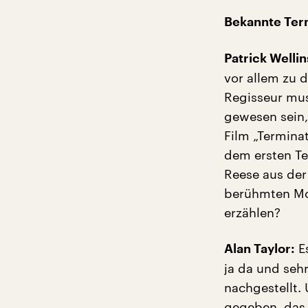
Bekannte Ter
Patrick Wellin
vor allem zu d
Regisseur mu
gewesen sein,
Film „Termina
dem ersten Tei
Reese aus der 
berühmten Mo
erzählen?
Es
Alan Taylor:
ja da und sehr
nachgestellt.
gegeben, das