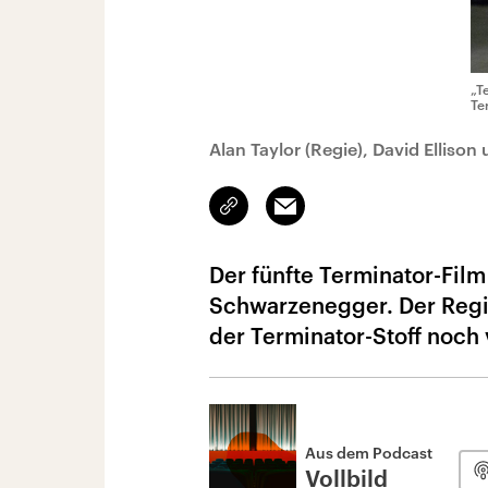
„T
Te
Alan Taylor (Regie), David Elliso
Link
Email
kopieren/teilen
Der fünfte Terminator-Film
Schwarzenegger. Der Regis
der Terminator-Stoff noch 
Aus dem Podcast
Vollbild