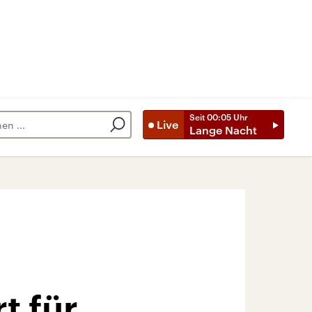
Seit
00:05
Uhr
Live
Lange Nacht
t für