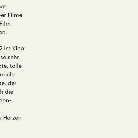
hat
ber Filme
-Film
en.
2 im Kino
se sehr
te, tolle
ionale
te, der
h die
Sohn-
u Herzen