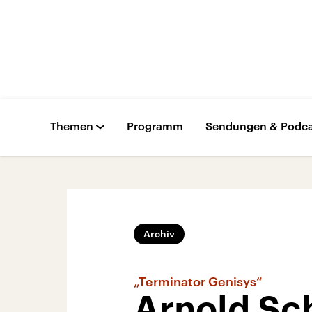
Themen
Programm
Sendungen & Podca
Archiv
„Terminator Genisys“
Arnold Sc