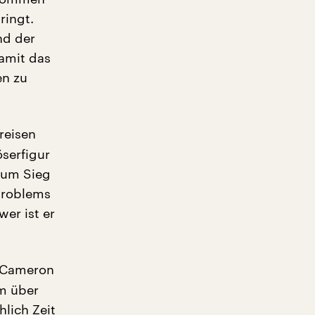
ringt.
nd der
amit das
en zu
treisen
öserfigur
zum Sieg
 Problems
wer ist er
e Cameron
m über
hlich Zeit