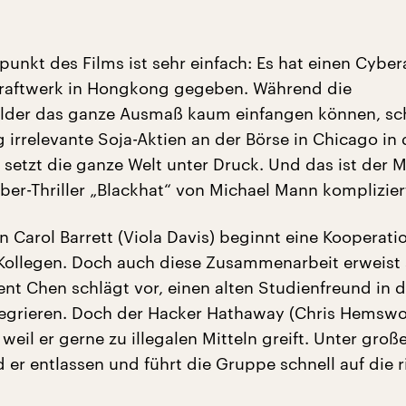
unkt des Films ist sehr einfach: Es hat einen Cybe
kraftwerk in Hongkong gegeben. Während die
ilder das ganze Ausmaß kaum einfangen können, sc
ig irrelevante Soja-Aktien an der Börse in Chicago in
setzt die ganze Welt unter Druck. Und das ist der 
ber-Thriller „Blackhat“ von Michael Mann komplizier
n Carol Barrett (Viola Davis) beginnt eine Kooperati
Kollegen. Doch auch diese Zusammenarbeit erweist s
ent Chen schlägt vor, einen alten Studienfreund in d
egrieren. Doch der Hacker Hathaway (Chris Hemswor
weil er gerne zu illegalen Mitteln greift. Unter gro
 er entlassen und führt die Gruppe schnell auf die r