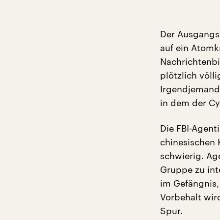
Der Ausgangsp
auf ein Atom
Nachrichtenb
plötzlich völl
Irgendjemand 
in dem der Cy
Die FBI-Agenti
chinesischen 
schwierig. Ag
Gruppe zu int
im Gefängnis, 
Vorbehalt wird
Spur.