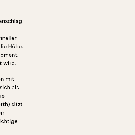
ranschlag
hnellen
 die Höhe.
Moment,
t wird.
on mit
ich als
ie
th) sitzt
ßem
ichtige