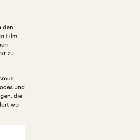
n den
in Film
sen
rt zu
ismus
 Codes und
gen, die
dort wo