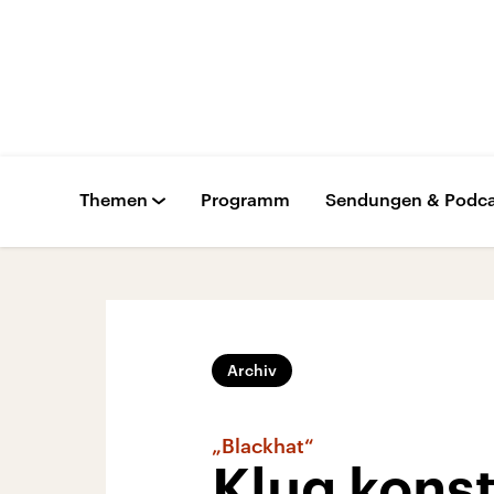
Themen
Programm
Sendungen & Podca
Archiv
„Blackhat“
Klug konst