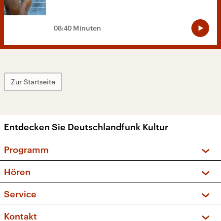
08:40 Minuten
Zur Startseite
Entdecken Sie Deutschlandfunk Kultur
Programm
Vorschau und Rückschau
Hören
Sendungen und Podcasts
Livestream
Service
Musikliste
Frequenzen (UKW + DAB+)
FAQ
Kontakt
Kakadu – Das Kinderprogramm