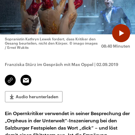
Sopranistin Kathryn Lewek fordert, dass Kritiker den
Gesang beurteilen, nicht den Körper.
© imago images
08:40 Minuten
/ Ernst Wukits
Franziska Stürz im Gespräch mit Max Oppel
|
02.09.2019
Email
Link
kopieren/teilen
Audio herunterladen
Ein Opernkritiker verwendet in seiner Besprechung der
„Orpheus in der Unterwelt“-Inszenierung bei den
Salzburger Festspielen das Wort „dick“ – und löst
damit einen Shitstorm aus. Ist die Empörung