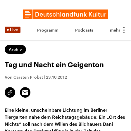
Live
Programm
Podcasts
Archiv
Tag und Nacht ein Geigenton
Von Carsten Probst
|
23.10.2012
Email
Link
kopieren/teilen
Eine kleine, unscheinbare Lichtung im Berliner
Tiergarten nahe dem Reichstagsgebäude: Ein „Ort des
Nichts“ soll nach dem Willen des Bildhauers Dani
Karavan das Denkmal für die in der Zeit des