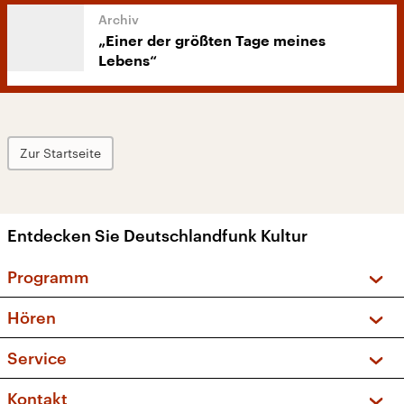
„Einer der größten Tage meines
Lebens“
Zur Startseite
Entdecken Sie Deutschlandfunk Kultur
Programm
Vorschau und Rückschau
Hören
Sendungen und Podcasts
Livestream
Service
Musikliste
Frequenzen (UKW + DAB+)
FAQ
Kontakt
Kakadu – Das Kinderprogramm