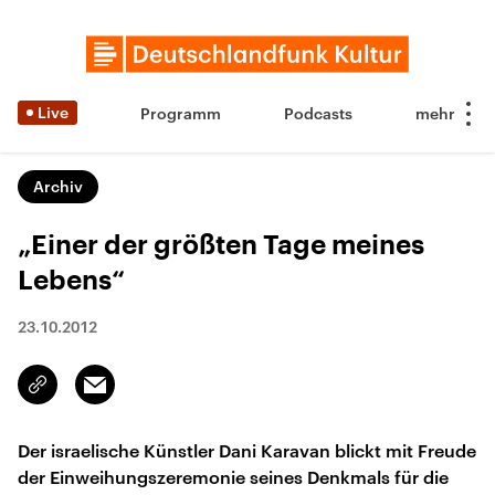
Live
Programm
Podcasts
Archiv
„Einer der größten Tage meines
Lebens“
23.10.2012
Email
Link
kopieren/teilen
Der israelische Künstler Dani Karavan blickt mit Freude
der Einweihungszeremonie seines Denkmals für die