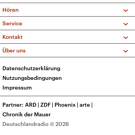
Vorschau und Rückschau
Hören
Sendungen und Podcasts
Livestream
Service
Musikliste
Frequenzen (UKW + DAB+)
FAQ
Kontakt
Kakadu – Das Kinderprogramm
Apps
Archiv
Hörerservice
Über uns
Newsletter
Social Media
Deutschlandradio
RSS
Datenschutzerklärung
Presse
Veranstaltungen
Nutzungsbedingungen
Karriere
Impressum
Transparenz
Korrekturen und Richtigstellungen
Partner
ARD
|
ZDF
|
Phoenix
|
arte
|
Barrierefreiheit
Chronik der Mauer
Deutschlandradio © 2026