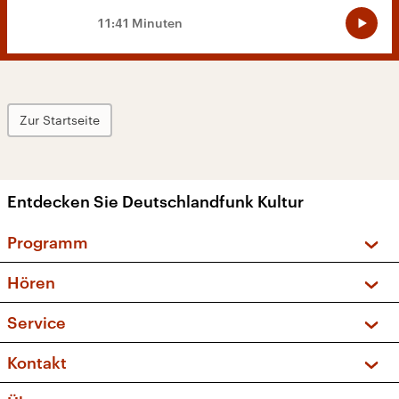
11:41 Minuten
Zur Startseite
Entdecken Sie Deutschlandfunk Kultur
Programm
Vorschau und Rückschau
Hören
Sendungen und Podcasts
Livestream
Service
Musikliste
Frequenzen (UKW + DAB+)
FAQ
Kontakt
Kakadu – Das Kinderprogramm
Apps
Archiv
Hörerservice