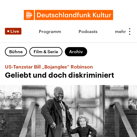
Live
Programm
Podcasts
Bühne
Film & Serie
Archiv
US-Tanzstar Bill „Bojangles“ Robinson
Geliebt und doch diskriminiert