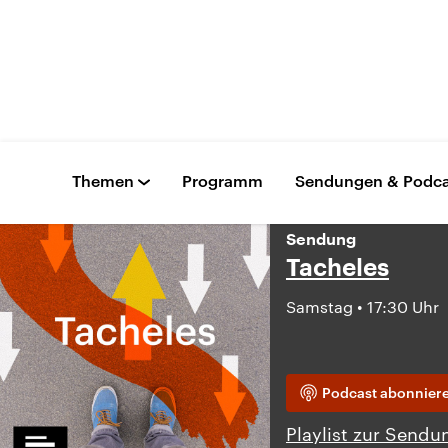
Themen
Programm
Sendungen & Podca
Sendung
Tacheles
Samstag • 17:30 Uhr
Podcast abonnier
Playlist zur Sendu