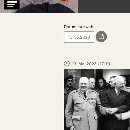
Datumsauswahl
.
0
.
13. Mai 2023
• 17:30