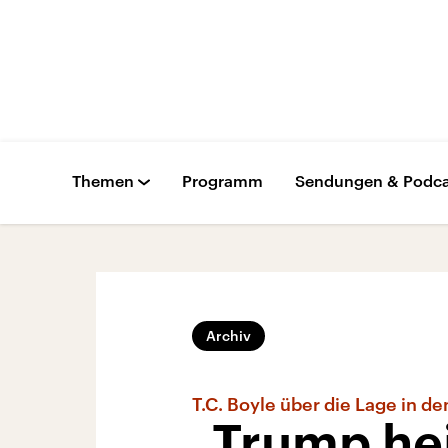
Themen
Programm
Sendungen & Podca
Archiv
T.C. Boyle über die Lage in d
„Trump he