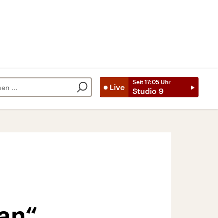
Seit
17:05
Uhr
Live
Studio 9
an“