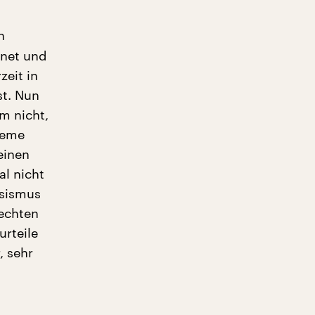
n
hnet und
zeit in
st. Nun
m nicht,
reme
einen
l nicht
ssismus
rechten
urteile
, sehr