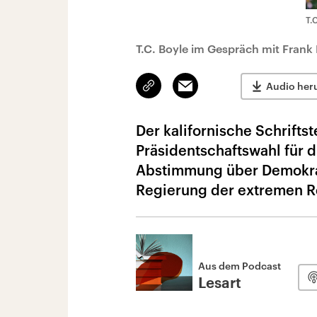
T.
T.C. Boyle im Gespräch mit Frank
Link
Email
Audio her
kopieren/teilen
Der kalifornische Schriftst
Präsidentschaftswahl für di
Abstimmung über Demokrati
Regierung der extremen R
Aus dem Podcast
Lesart