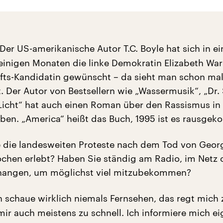
Der US-amerikanische Autor T.C. Boyle hat sich in e
 einigen Monaten die linke Demokratin Elizabeth War
fts-Kandidatin gewünscht – da sieht man schon mal
t. Der Autor von Bestsellern wie „Wassermusik“, „Dr.
„Licht“ hat auch einen Roman über den Rassismus in
ben. „America“ heißt das Buch, 1995 ist es rausge
 die landesweiten Proteste nach dem Tod von Geor
ochen erlebt? Haben Sie ständig am Radio, im Netz
hangen, um möglichst viel mitzubekommen?
h schaue wirklich niemals Fernsehen, das regt mich 
ir auch meistens zu schnell. Ich informiere mich ei