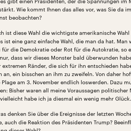
 es gibt einen Präsidenten, der die Spannungen im
stärkt. Wie kommt Ihnen das alles vor, was Sie da i
onst beobachten?
h ist diese Wahl die wichtigste amerikanische Wahl 
es ist eine ganz einfache Wahl, die man da hat. Man 
für die Demokratie oder Rot für die Autokratie, so e
e nur, dass wir dieses Monster bald überwunden hab
r extremen Ränder, die sich für ihn entschieden hab
 an, ein bisschen an ihm zu zweifeln. Von daher hoff
e Plage am 3. November endlich loswerden. Dazu mu
gen: Bisher waren all meine Voraussagen politischer 
vielleicht habe ich ja diesmal ein wenig mehr Glück
s denken Sie über die Ereignisse der letzten Woche
te, auch die Reaktion des Präsidenten Trump? Beeinf
ng dieser Wahl?