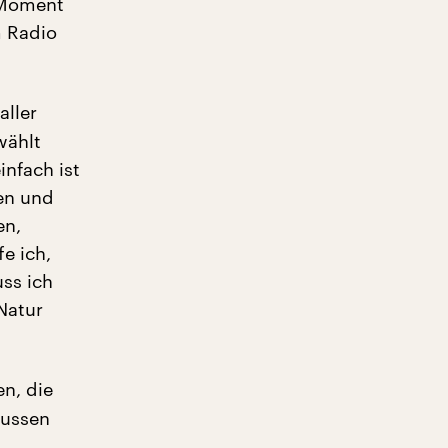
 Moment
m Radio
aller
wählt
infach ist
en und
en,
e ich,
ss ich
Natur
.
n, die
lussen