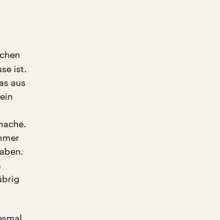
schen
se ist.
was aus
 ein
 mache.
immer
haben.
n
übrig
iesmal