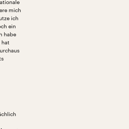
ationale
iere mich
utze ich
och ein
ch habe
 hat
durchaus
ts
“
ächlich