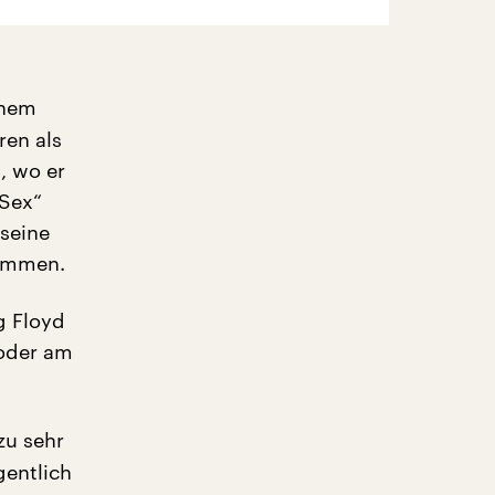
inem
ren als
, wo er
 Sex“
 seine
kommen.
g Floyd
 oder am
zu sehr
gentlich