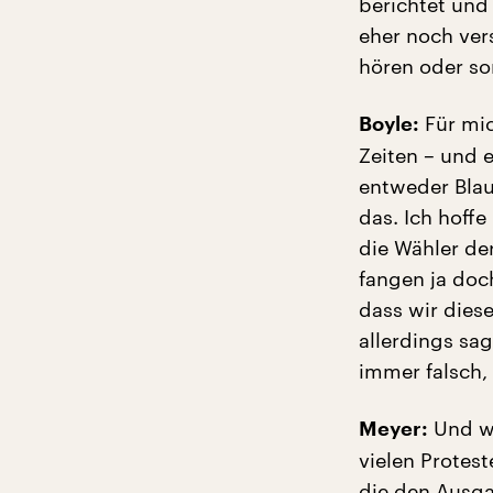
berichtet und
eher noch ver
hören oder s
Für mic
Boyle:
Zeiten – und 
entweder Blau 
das. Ich hoff
die Wähler de
fangen ja doch
dass wir dies
allerdings sa
immer falsch, 
Und wa
Meyer:
vielen Protes
die den Ausga