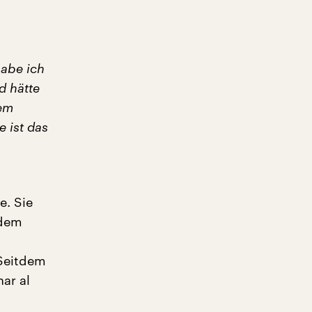
habe ich
d hätte
nem
 ist das
e. Sie
 dem
 Seitdem
ar al