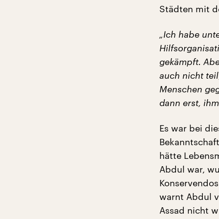
Städten mit 
„Ich habe unt
Hilfsorganisat
gekämpft. Abe
auch nicht te
Menschen gege
dann erst, ih
Es war bei di
Bekanntschaft
hätte Lebensm
Abdul war, wur
Konservendose
warnt Abdul v
Assad nicht w