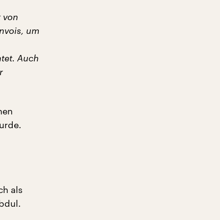
t von
nvois, um
tet. Auch
r
chen
urde.
ch als
bdul.