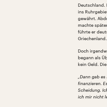
Deutschland. 
ins Ruhrgebie
gewährt. Abdu
machte später
führte er deut
Griechenland.
Doch irgendwa
begann als Üb
kein Geld. Di
„Dann gab es 
finanzieren. E
Scheidung. Ic
ich mir nicht 