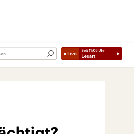
Seit
11:05
Uhr
Live
Lesart
dächtigt?