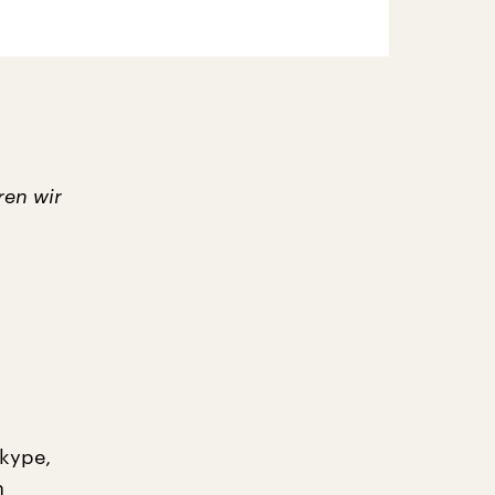
ren wir
skype,
n