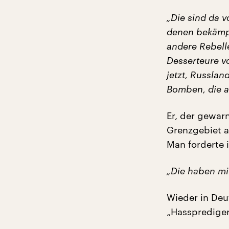
„Die sind da 
denen bekämpf
andere Rebell
Desserteure v
jetzt, Russlan
Bomben, die au
Er, der gewarn
Grenzgebiet a
Man forderte 
„Die haben mi
Wieder in Deut
„Hassprediger