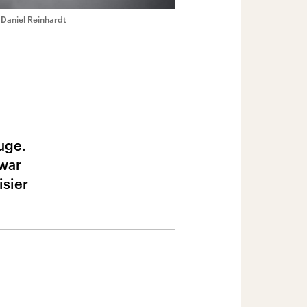
/ Daniel Reinhardt
uge.
 war
isier