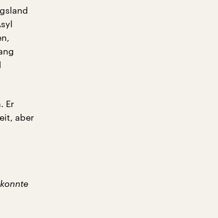
egsland
syl
en,
lang
d
. Er
it, aber
 konnte