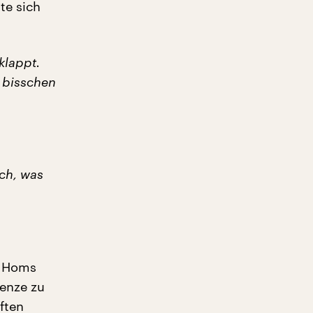
te sich
klappt.
n bisschen
ach, was
us Homs
enze zu
ften