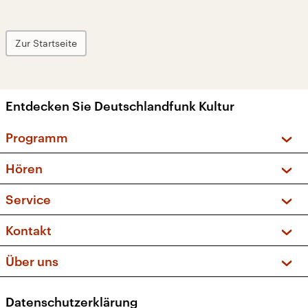
Zur Startseite
Entdecken Sie Deutschlandfunk Kultur
Programm
Vorschau und Rückschau
Hören
Sendungen und Podcasts
Livestream
Service
Musikliste
Frequenzen (UKW + DAB+)
FAQ
Kontakt
Kakadu – Das Kinderprogramm
Apps
Archiv
Hörerservice
Über uns
Newsletter
Social Media
Deutschlandradio
RSS
Datenschutzerklärung