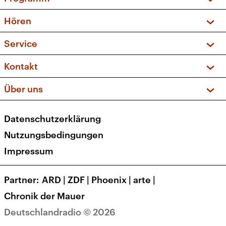
Vorschau und Rückschau
Hören
Sendungen und Podcasts
Livestream
Service
Musikliste
Frequenzen (UKW + DAB+)
FAQ
Kontakt
Kakadu – Das Kinderprogramm
Apps
Archiv
Hörerservice
Über uns
Newsletter
Social Media
Deutschlandradio
RSS
Datenschutzerklärung
Presse
Veranstaltungen
Nutzungsbedingungen
Karriere
Impressum
Transparenz
Korrekturen und Richtigstellungen
Partner
ARD
|
ZDF
|
Phoenix
|
arte
|
Barrierefreiheit
Chronik der Mauer
Deutschlandradio © 2026