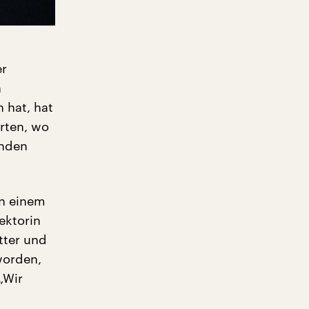
er
n
 hat, hat
Orten, wo
inden
on einem
ektorin
tter und
worden,
„Wir