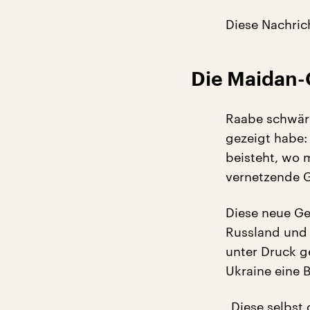
Diese Nachric
Die Maidan-
Raabe schwärm
gezeigt habe:
beisteht, wo m
vernetzende Ge
Diese neue Ge
Russland und 
unter Druck g
Ukraine eine B
„Diese selbst o