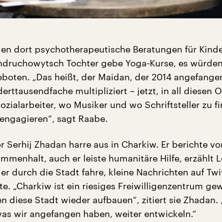
n dort psychotherapeutische Beratungen für Kind
ndruchowytsch Tochter gebe Yoga-Kurse, es würde
boten. „Das heißt, der Maidan, der 2014 angefangen
erttausendfache multipliziert – jetzt, in all diesen 
ozialarbeiter, wo Musiker und wo Schriftsteller zu f
 engagieren“, sagt Raabe.
r Serhij Zhadan harre aus in Charkiw. Er berichte v
menhalt, auch er leiste humanitäre Hilfe, erzählt L
er durch die Stadt fahre, kleine Nachrichten auf Twi
e. „Charkiw ist ein riesiges Freiwilligenzentrum ge
n diese Stadt wieder aufbauen“, zitiert sie Zhadan. 
as wir angefangen haben, weiter entwickeln.“