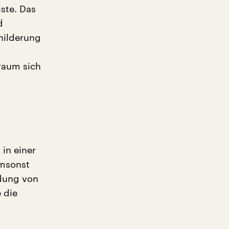
ste. Das
d
childerung
raum sich
in einer
umsonst
ndung von
e die