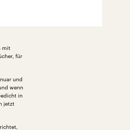
 mit
cher, für
anuar und
 und wenn
Gedicht in
 jetzt
ichtet,