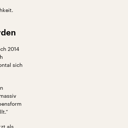
hkeit.
rden
ich 2014
ch
ontal sich
on
 massiv
ebensform
lt.“
zt als