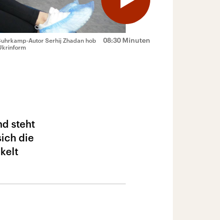
08:30 Minuten
Suhrkamp-Autor Serhij Zhadan hob
Ukrinform
nd steht
sich die
kelt