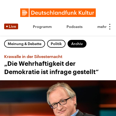
Live
Programm
Podcasts
Meinung & Debatte
Politik
Archiv
Krawalle in der Silvesternacht
„Die Wehrhaftigkeit der
Demokratie ist infrage gestellt“