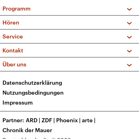
Programm
Vorschau und Rückschau
Hören
Sendungen und Podcasts
Livestream
Service
Musikliste
Frequenzen (UKW + DAB+)
FAQ
Kontakt
Kakadu – Das Kinderprogramm
Apps
Archiv
Hörerservice
Über uns
Newsletter
Social Media
Deutschlandradio
RSS
Datenschutzerklärung
Presse
Veranstaltungen
Nutzungsbedingungen
Karriere
Impressum
Transparenz
Korrekturen und Richtigstellungen
Partner
ARD
|
ZDF
|
Phoenix
|
arte
|
Barrierefreiheit
Chronik der Mauer