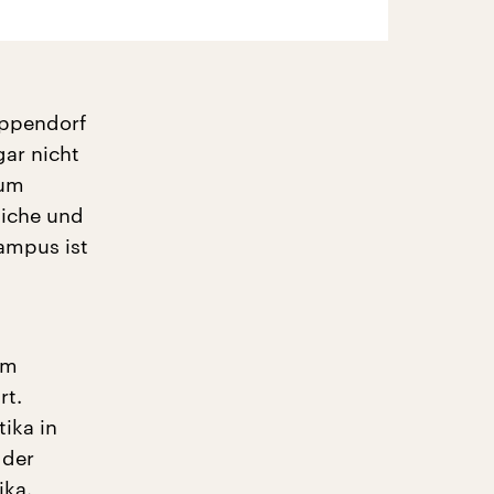
Eppendorf
gar nicht
Zum
liche und
ampus ist
om
rt.
ika in
 der
ika.