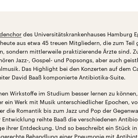
ndenchor
des Universitätskrankenhauses Hamburg 
heute aus etwa 45 treuen Mitgliedern, die zum Teil 
n, sondern mittlerweile praktizierende Ärzte sind. 
hören Jazz-, Gospel- und Popsongs, aber auch geist
almusik. Das Highlight bei den Konzerten auf dem C
eiter David Baaß komponierte Antibiotika-Suite.
nen Wirkstoffe im Studium besser lernen zu können,
r ein Werk mit Musik unterschiedlicher Epochen, v
über die Romantik bis zum Jazz und Pop der Gegenwa
r Entwicklung reihte Baaß die verschiedenen Antibiot
ge ihrer Entdeckung. Und so beschreibt ein Stück in
chgerechte Behandlung einer Pneumonie mit Antibiot