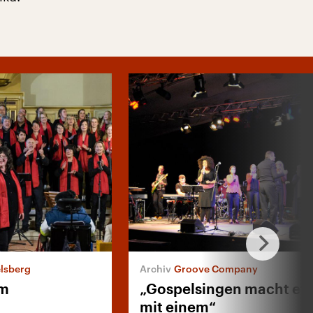
elsberg
Groove Company
im
„Gospelsingen macht et
mit einem“