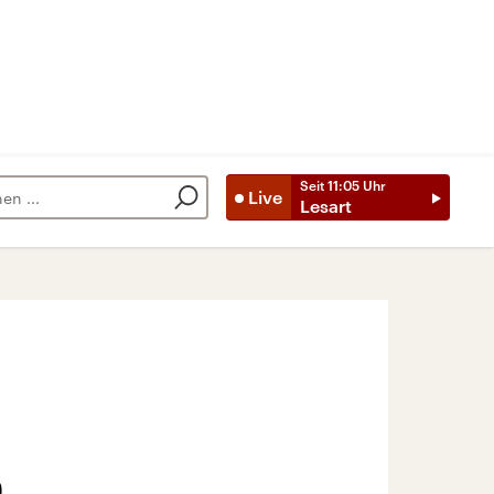
Seit
11:05
Uhr
Live
Lesart
a