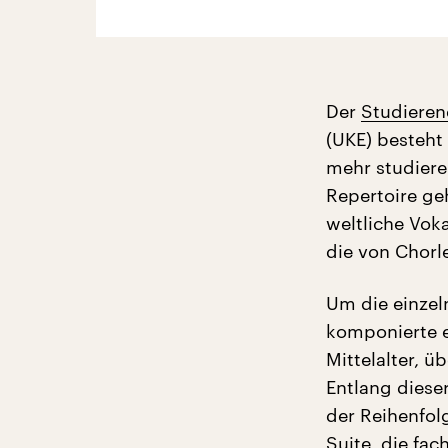
Der
Studiere
(UKE) besteht 
mehr studiere
Repertoire ge
weltliche Vok
die von Chorl
Um die einzel
komponierte e
Mittelalter, 
Entlang diese
der Reihenfol
Suite, die fa