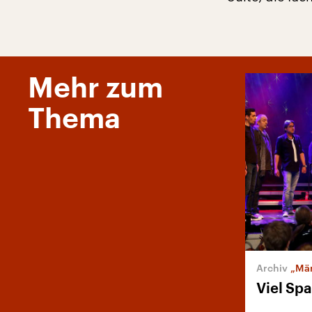
Mehr zum
Thema
„Män
Viel Sp