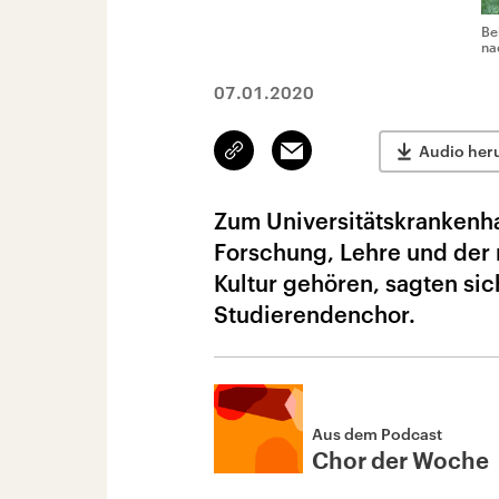
Be
na
07.01.2020
Link
Email
Audio her
kopieren/teilen
Zum Universitätskrankenha
Forschung, Lehre und der 
Kultur gehören, sagten si
Studierendenchor.
Aus dem Podcast
Chor der Woche