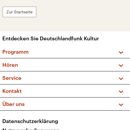
Zur Startseite
Entdecken Sie Deutschlandfunk Kultur
Programm
Vorschau und Rückschau
Hören
Sendungen und Podcasts
Livestream
Service
Musikliste
Frequenzen (UKW + DAB+)
FAQ
Kontakt
Kakadu – Das Kinderprogramm
Apps
Archiv
Hörerservice
Über uns
Newsletter
Social Media
Deutschlandradio
RSS
Datenschutzerklärung
Presse
Veranstaltungen