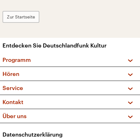
Zur Startseite
Entdecken Sie Deutschlandfunk Kultur
Programm
Vorschau und Rückschau
Hören
Sendungen und Podcasts
Livestream
Service
Musikliste
Frequenzen (UKW + DAB+)
FAQ
Kontakt
Kakadu – Das Kinderprogramm
Apps
Archiv
Hörerservice
Über uns
Newsletter
Social Media
Deutschlandradio
RSS
Datenschutzerklärung
Presse
Veranstaltungen