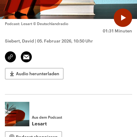
Podcast: Lesart
© Deutschlandradio
01:31 Minuten
Siebert, David
|
05. Februar 2026, 10:50 Uhr
Email
Link
kopieren/teilen
Audio herunterladen
Aus dem Podcast
Lesart
Podcast abonnieren