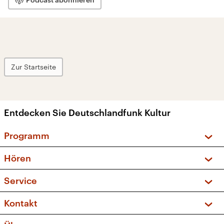
Zur Startseite
Entdecken Sie Deutschlandfunk Kultur
Programm
Vorschau und Rückschau
Hören
Sendungen und Podcasts
Livestream
Service
Musikliste
Frequenzen (UKW + DAB+)
FAQ
Kontakt
Kakadu – Das Kinderprogramm
Apps
Archiv
Hörerservice