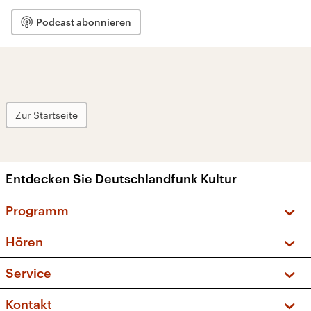
Podcast abonnieren
Zur Startseite
Entdecken Sie Deutschlandfunk Kultur
Programm
Vorschau und Rückschau
Hören
Sendungen und Podcasts
Livestream
Service
Musikliste
Frequenzen (UKW + DAB+)
FAQ
Kontakt
Kakadu – Das Kinderprogramm