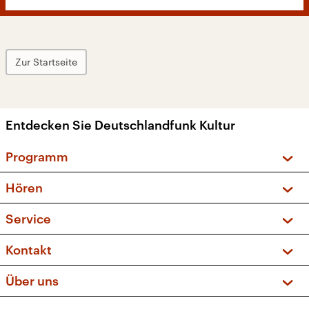
Zur Startseite
Entdecken Sie Deutschlandfunk Kultur
Programm
Vorschau und Rückschau
Hören
Sendungen und Podcasts
Livestream
Service
Musikliste
Frequenzen (UKW + DAB+)
FAQ
Kontakt
Kakadu – Das Kinderprogramm
Apps
Archiv
Hörerservice
Über uns
Newsletter
Social Media
Deutschlandradio