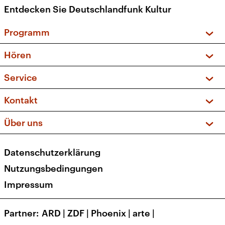
Entdecken Sie Deutschlandfunk Kultur
Programm
Vorschau und Rückschau
Hören
Sendungen und Podcasts
Livestream
Service
Musikliste
Frequenzen (UKW + DAB+)
FAQ
Kontakt
Kakadu – Das Kinderprogramm
Apps
Archiv
Hörerservice
Über uns
Newsletter
Social Media
Deutschlandradio
RSS
Datenschutzerklärung
Presse
Veranstaltungen
Nutzungsbedingungen
Karriere
Impressum
Transparenz
Korrekturen und Richtigstellungen
Partner
ARD
|
ZDF
|
Phoenix
|
arte
|
Barrierefreiheit