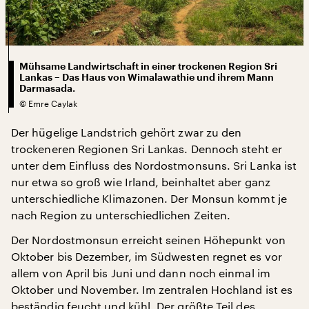
Mühsame Landwirtschaft in einer trockenen Region Sri
Lankas – Das Haus von Wimalawathie und ihrem Mann
Darmasada.
©
Emre Caylak
Der hügelige Landstrich gehört zwar zu den
trockeneren Regionen Sri Lankas. Dennoch steht er
unter dem Einfluss des Nordostmonsuns. Sri Lanka ist
nur etwa so groß wie Irland, beinhaltet aber ganz
unterschiedliche Klimazonen. Der Monsun kommt je
nach Region zu unterschiedlichen Zeiten.
Der Nordostmonsun erreicht seinen Höhepunkt von
Oktober bis Dezember, im Südwesten regnet es vor
allem von April bis Juni und dann noch einmal im
Oktober und November. Im zentralen Hochland ist es
beständig feucht und kühl. Der größte Teil des