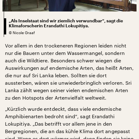
„Als Inselstaat sind wir ziemlich verwundbar“, sagt die
Klimaforscherin Erandathi Lokupitiya.
©
Nicole Graaf
Vor allem in den trockeneren Regionen leiden nicht
nur die Bauern unter dem Wassermangel, sondern
auch die Wildtiere. Besonders schwer wiegen die
Auswirkungen auf endemische Arten, das heißt Arten,
die nur auf Sri Lanka leben. Sollten sie dort
aussterben, wären sie unwiederbringlich verloren. Sri
Lanka zählt wegen seiner vielen endemischen Arten
zu den Hotspots der Artenvielfalt weltweit.
„Kürzlich wurde entdeckt, dass viele endemische
Amphibienarten bedroht sind“, sagt Erandathi
Lokupitiya. „Das betrifft vor allem jene in den
Bergregionen, die an das kühle Klima dort angepasst
sind. Wenn es dort wärmer wird, dann finden sie keine