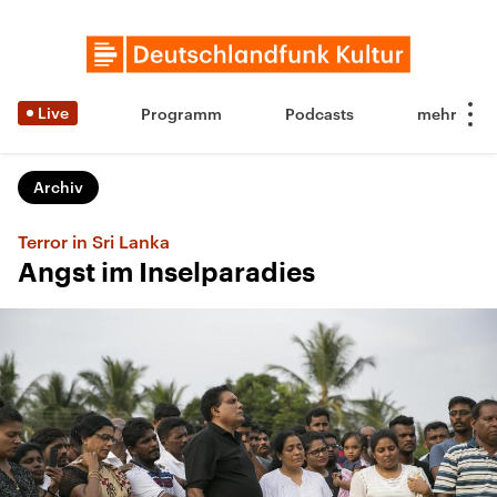
Live
Programm
Podcasts
Archiv
Terror in Sri Lanka
Angst im Inselparadies